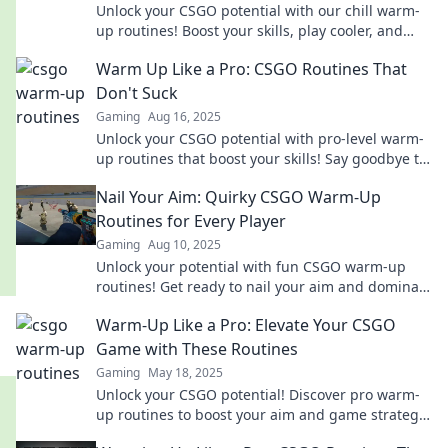
Unlock your CSGO potential with our chill warm-
up routines! Boost your skills, play cooler, and
dominate the game like never before!
Warm Up Like a Pro: CSGO Routines That
Don't Suck
Gaming
Aug 16, 2025
Unlock your CSGO potential with pro-level warm-
up routines that boost your skills! Say goodbye to
boring drills and get ready to dominate!
Nail Your Aim: Quirky CSGO Warm-Up
Routines for Every Player
Gaming
Aug 10, 2025
Unlock your potential with fun CSGO warm-up
routines! Get ready to nail your aim and dominate
the battlefield like never before!
Warm-Up Like a Pro: Elevate Your CSGO
Game with These Routines
Gaming
May 18, 2025
Unlock your CSGO potential! Discover pro warm-
up routines to boost your aim and game strategy
—level up like never before!