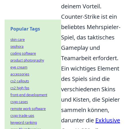
deinem Vorteil.
Counter-Strike ist ein
beliebtes Mehrspieler-
Popular Tags
Spiel, das taktisches
skin care
Gameplay und
sephora
coding software
Teamarbeit erfordert.
product photography
Ein wichtiges Element
eye cream
accessories
des Spiels sind die
cs2 callouts
verschiedenen Skins
cs2 high fps
front-end development
und Kisten, die Spieler
csgo cases
sammeln können,
remote work software
csgo trade-ups
darunter die
Exklusive
keyword ranking