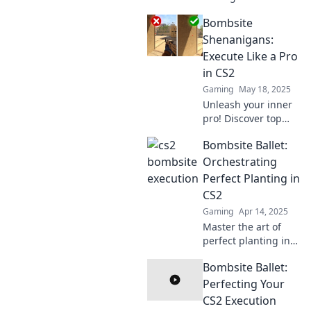
Bombsite Ballet!
Bombsite
Unlock expert tips
for flawless
Shenanigans:
execution and
Execute Like a Pro
dominate the game.
in CS2
Gaming
May 18, 2025
Unleash your inner
pro! Discover top
tactics and
Bombsite Ballet:
strategies for
dominating the
Orchestrating
bombsite in CS2.
Perfect Planting in
Level up your game
CS2
today!
Gaming
Apr 14, 2025
Master the art of
perfect planting in
CS2! Join the
Bombsite Ballet:
Bombsite Ballet and
elevate your
Perfecting Your
gameplay to new
CS2 Execution
heights. Unlock