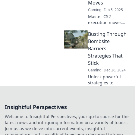
Moves
tactics now!
Gaming
Feb 5, 2025
Master CS2
execution moves
with Bombsite
Busting Through
Ballet! Elevate your
gameplay and
Bombsite
dance your way to
Barriers:
victory in
Strategies That
competitive
Stick
matches.
Gaming
Dec 26, 2024
Unlock powerful
strategies to
overcome bombsite
barriers and elevate
your gameplay.
Insightful Perspectives
Discover tips that
truly stick!
Welcome to Insightful Perspectives, your go-to source for the
latest news and intriguing information on a variety of topics.
Join us as we delve into current events, insightful
commentary, and a wealth of knowledge designed to keep