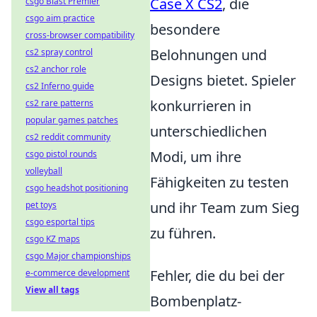
Case X CS2
, die
csgo Blast Premier
csgo aim practice
besondere
cross-browser compatibility
Belohnungen und
cs2 spray control
cs2 anchor role
Designs bietet. Spieler
cs2 Inferno guide
konkurrieren in
cs2 rare patterns
popular games patches
unterschiedlichen
cs2 reddit community
Modi, um ihre
csgo pistol rounds
volleyball
Fähigkeiten zu testen
csgo headshot positioning
und ihr Team zum Sieg
pet toys
csgo esportal tips
zu führen.
csgo KZ maps
csgo Major championships
Fehler, die du bei der
e-commerce development
View all tags
Bombenplatz-