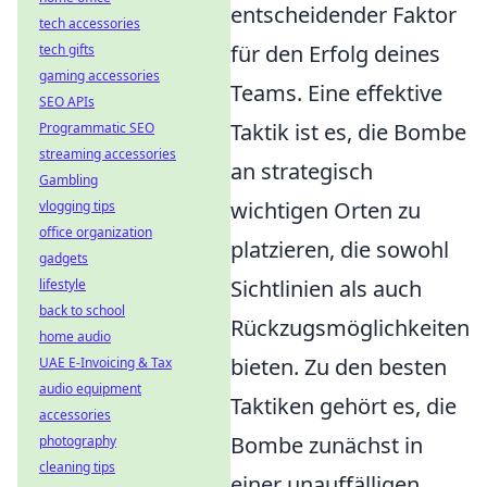
entscheidender Faktor
tech accessories
für den Erfolg deines
tech gifts
gaming accessories
Teams. Eine effektive
SEO APIs
Taktik ist es, die Bombe
Programmatic SEO
streaming accessories
an strategisch
Gambling
wichtigen Orten zu
vlogging tips
office organization
platzieren, die sowohl
gadgets
Sichtlinien als auch
lifestyle
back to school
Rückzugsmöglichkeiten
home audio
bieten. Zu den besten
UAE E-Invoicing & Tax
audio equipment
Taktiken gehört es, die
accessories
Bombe zunächst in
photography
cleaning tips
einer unauffälligen