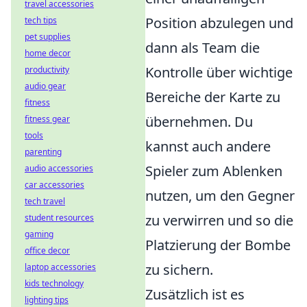
travel accessories
Position abzulegen und
tech tips
pet supplies
dann als Team die
home decor
Kontrolle über wichtige
productivity
audio gear
Bereiche der Karte zu
fitness
übernehmen. Du
fitness gear
tools
kannst auch andere
parenting
Spieler zum Ablenken
audio accessories
car accessories
nutzen, um den Gegner
tech travel
zu verwirren und so die
student resources
gaming
Platzierung der Bombe
office decor
zu sichern.
laptop accessories
kids technology
Zusätzlich ist es
lighting tips