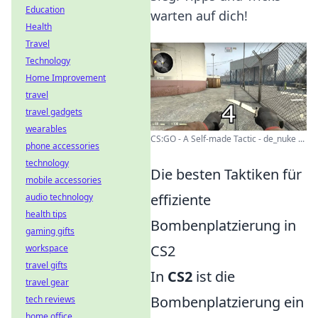
Education
warten auf dich!
Health
Travel
Technology
Home Improvement
travel
travel gadgets
wearables
CS:GO - A Self-made Tactic - de_nuke ...
phone accessories
technology
Die besten Taktiken für
mobile accessories
effiziente
audio technology
health tips
Bombenplatzierung in
gaming gifts
CS2
workspace
travel gifts
In
CS2
ist die
travel gear
Bombenplatzierung ein
tech reviews
home office