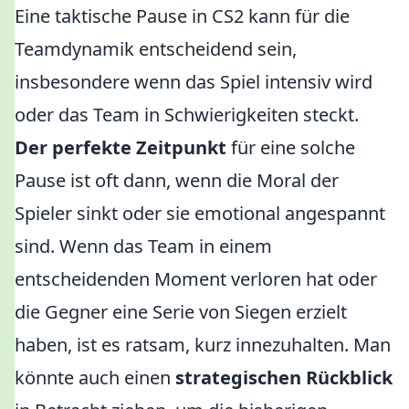
Eine taktische Pause in CS2 kann für die
Teamdynamik entscheidend sein,
insbesondere wenn das Spiel intensiv wird
oder das Team in Schwierigkeiten steckt.
Der perfekte Zeitpunkt
für eine solche
Pause ist oft dann, wenn die Moral der
Spieler sinkt oder sie emotional angespannt
sind. Wenn das Team in einem
entscheidenden Moment verloren hat oder
die Gegner eine Serie von Siegen erzielt
haben, ist es ratsam, kurz innezuhalten. Man
könnte auch einen
strategischen Rückblick