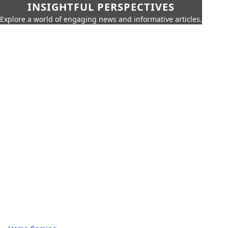
INSIGHTFUL PERSPECTIVES
Explore a world of engaging news and informative articles.