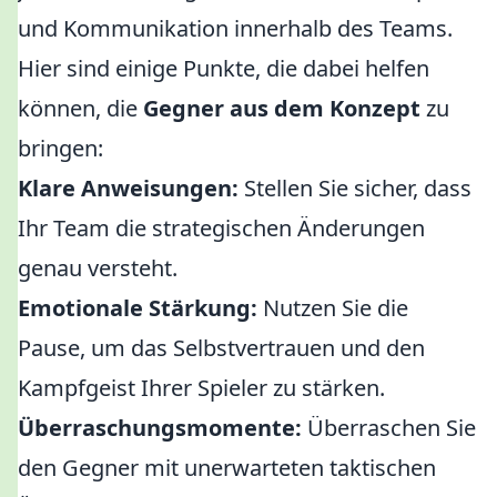
und Kommunikation innerhalb des Teams.
Hier sind einige Punkte, die dabei helfen
können, die
Gegner aus dem Konzept
zu
bringen:
Klare Anweisungen:
Stellen Sie sicher, dass
Ihr Team die strategischen Änderungen
genau versteht.
Emotionale Stärkung:
Nutzen Sie die
Pause, um das Selbstvertrauen und den
Kampfgeist Ihrer Spieler zu stärken.
Überraschungsmomente:
Überraschen Sie
den Gegner mit unerwarteten taktischen