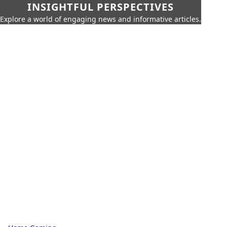
INSIGHTFUL PERSPECTIVES
Explore a world of engaging news and informative articles.