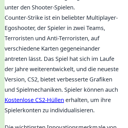
unter den Shooter-Spielen.
Counter-Strike ist ein beliebter Multiplayer-
Egoshooter, der Spieler in zwei Teams,
Terroristen und Anti-Terroristen, auf
verschiedene Karten gegeneinander
antreten lässt. Das Spiel hat sich im Laufe
der Jahre weiterentwickelt, und die neueste
Version, CS2, bietet verbesserte Grafiken
und Spielmechaniken. Spieler können auch
Kostenlose CS2-Hüllen
erhalten, um ihre
Spielerkonten zu individualisieren.
Die wichtigsten Innovationsmerkmale von