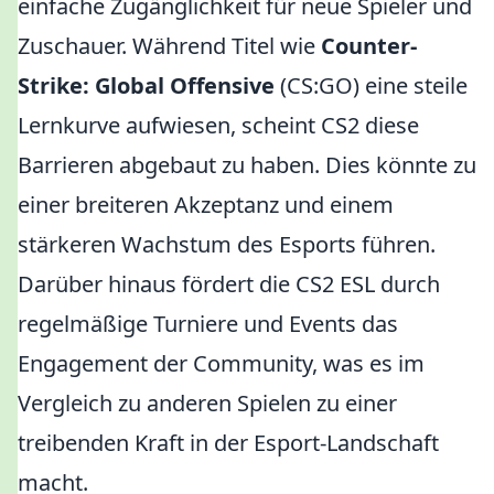
einfache Zugänglichkeit für neue Spieler und
Zuschauer. Während Titel wie
Counter-
Strike: Global Offensive
(CS:GO) eine steile
Lernkurve aufwiesen, scheint CS2 diese
Barrieren abgebaut zu haben. Dies könnte zu
einer breiteren Akzeptanz und einem
stärkeren Wachstum des Esports führen.
Darüber hinaus fördert die CS2 ESL durch
regelmäßige Turniere und Events das
Engagement der Community, was es im
Vergleich zu anderen Spielen zu einer
treibenden Kraft in der Esport-Landschaft
macht.