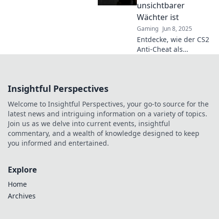
fairen Spielspaß
unsichtbarer
sorgt!
Wächter ist
Gaming
Jun 8, 2025
Entdecke, wie der CS2
Anti-Cheat als
unsichtbarer Wächter
das Spielerlebnis
revolutioniert und
Insightful Perspectives
Betrüger in die
Schranken weist!
Welcome to Insightful Perspectives, your go-to source for the
latest news and intriguing information on a variety of topics.
Join us as we delve into current events, insightful
commentary, and a wealth of knowledge designed to keep
you informed and entertained.
Explore
Home
Archives