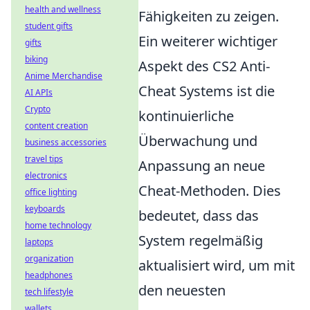
health and wellness
Fähigkeiten zu zeigen.
student gifts
Ein weiterer wichtiger
gifts
biking
Aspekt des CS2 Anti-
Anime Merchandise
Cheat Systems ist die
AI APIs
Crypto
kontinuierliche
content creation
Überwachung und
business accessories
travel tips
Anpassung an neue
electronics
Cheat-Methoden. Dies
office lighting
keyboards
bedeutet, dass das
home technology
System regelmäßig
laptops
organization
aktualisiert wird, um mit
headphones
den neuesten
tech lifestyle
wallets