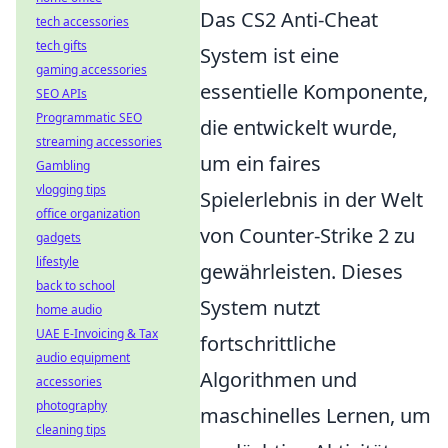
Das CS2 Anti-Cheat
tech accessories
tech gifts
System ist eine
gaming accessories
essentielle Komponente,
SEO APIs
Programmatic SEO
die entwickelt wurde,
streaming accessories
um ein faires
Gambling
vlogging tips
Spielerlebnis in der Welt
office organization
von Counter-Strike 2 zu
gadgets
lifestyle
gewährleisten. Dieses
back to school
System nutzt
home audio
UAE E-Invoicing & Tax
fortschrittliche
audio equipment
Algorithmen und
accessories
photography
maschinelles Lernen, um
cleaning tips