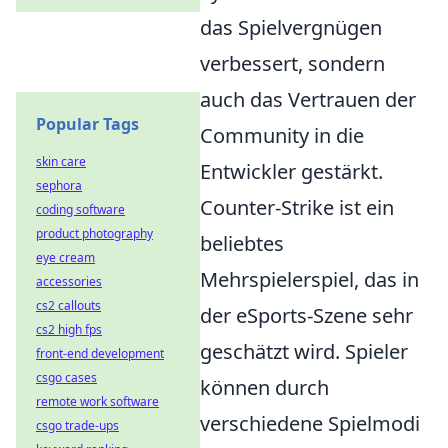
das Spielvergnügen
verbessert, sondern
auch das Vertrauen der
Popular Tags
Community in die
skin care
Entwickler gestärkt.
sephora
Counter-Strike ist ein
coding software
product photography
beliebtes
eye cream
Mehrspielerspiel, das in
accessories
cs2 callouts
der eSports-Szene sehr
cs2 high fps
geschätzt wird. Spieler
front-end development
csgo cases
können durch
remote work software
verschiedene Spielmodi
csgo trade-ups