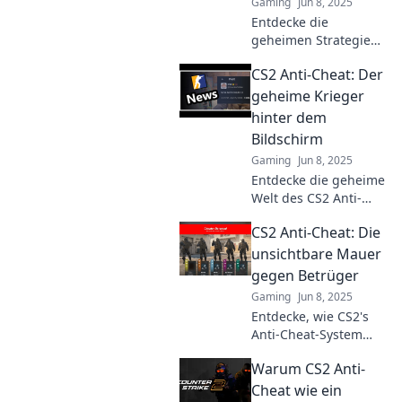
Gaming
Jun 8, 2025
Entdecke die
geheimen Strategien
hinter CS2 Anti-Cheat
CS2 Anti-Cheat: Der
und wie sie die
Fairness im Spiel neu
geheime Krieger
definieren. Sei bereit
hinter dem
für die Enthüllungen!
Bildschirm
Gaming
Jun 8, 2025
Entdecke die geheime
Welt des CS2 Anti-
Cheat: Wie
CS2 Anti-Cheat: Die
unsichtbare Krieger
das Spiel fair halten
unsichtbare Mauer
und Betrug stoppen!
gegen Betrüger
Gaming
Jun 8, 2025
Entdecke, wie CS2's
Anti-Cheat-System
Betrüger stoppt!
Warum CS2 Anti-
Lerne die unsichtbare
Mauer kennen, die für
Cheat wie ein