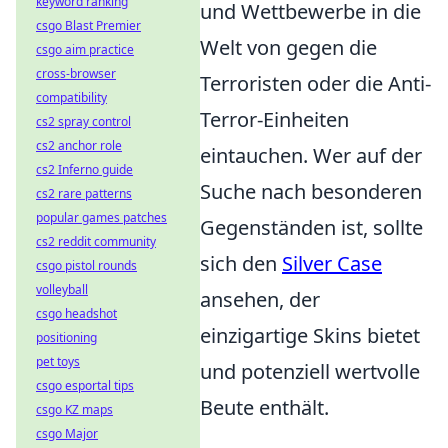
keyword ranking
und Wettbewerbe in die
csgo Blast Premier
Welt von gegen die
csgo aim practice
cross-browser
Terroristen oder die Anti-
compatibility
Terror-Einheiten
cs2 spray control
cs2 anchor role
eintauchen. Wer auf der
cs2 Inferno guide
Suche nach besonderen
cs2 rare patterns
popular games patches
Gegenständen ist, sollte
cs2 reddit community
sich den
Silver Case
csgo pistol rounds
volleyball
ansehen, der
csgo headshot
einzigartige Skins bietet
positioning
pet toys
und potenziell wertvolle
csgo esportal tips
Beute enthält.
csgo KZ maps
csgo Major