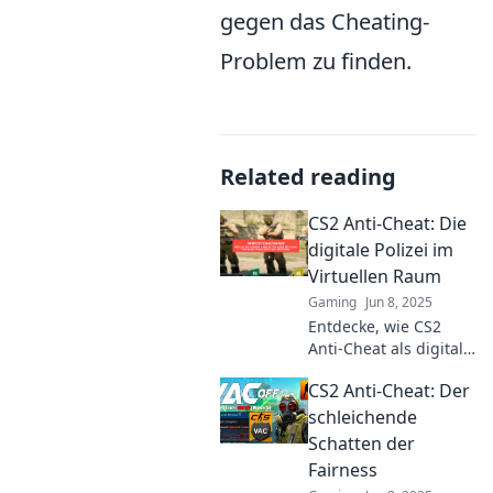
gegen das Cheating-
Problem zu finden.
Related reading
CS2 Anti-Cheat: Die
digitale Polizei im
Virtuellen Raum
Gaming
Jun 8, 2025
Entdecke, wie CS2
Anti-Cheat als digitale
Polizei im Gaming
CS2 Anti-Cheat: Der
agiert und Cheater
aus dem virtuellen
schleichende
Raum entfernt – für
Schatten der
ein faires Spiel!
Fairness