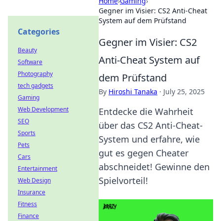
Home
›
Gaming
›
Gegner im Visier: CS2 Anti-Cheat
System auf dem Prüfstand
Categories
Gegner im Visier: CS2
Beauty
Anti-Cheat System auf
Software
Photography
dem Prüfstand
tech gadgets
By
Hiroshi Tanaka
·
July 25, 2025
Gaming
Web Development
Entdecke die Wahrheit
SEO
über das CS2 Anti-Cheat-
Sports
System und erfahre, wie
Pets
gut es gegen Cheater
Cars
abschneidet! Gewinne den
Entertainment
Spielvorteil!
Web Design
Insurance
Fitness
Finance