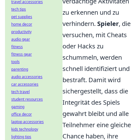
verdächtige Aktivitäten
travel accessories
tech tips
zu erkennen und zu
pet supplies
verhindern.
Spieler
, die
home decor
productivity
versuchen, mit Cheats
audio gear
oder Hacks zu
fitness
fitness gear
schummeln, werden
tools
schnell identifiziert und
parenting
audio accessories
bestraft. Damit wird
car accessories
sichergestellt, dass die
tech travel
student resources
Integrität des Spiels
gaming
gewahrt bleibt und alle
office decor
laptop accessories
Teilnehmer eine gleiche
kids technology
Chance haben, ihre
lighting tips