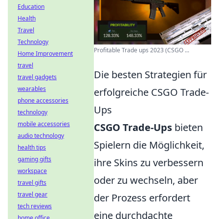
Education
Health
Travel
Technology
Profitable Trade ups 2023 (CSGO ...
Home Improvement
travel
Die besten Strategien für
travel gadgets
wearables
erfolgreiche CSGO Trade-
phone accessories
Ups
technology
mobile accessories
CSGO Trade-Ups
bieten
audio technology
Spielern die Möglichkeit,
health tips
gaming gifts
ihre Skins zu verbessern
workspace
oder zu wechseln, aber
travel gifts
travel gear
der Prozess erfordert
tech reviews
eine durchdachte
home office