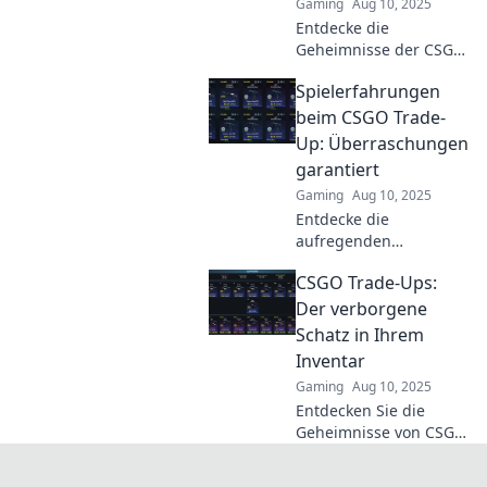
Gaming
Aug 10, 2025
Entdecke die
Geheimnisse der CSGO
Trade-Ups und lerne,
Spielerfahrungen
wie du mit Strategie
vom Zufall profitieren
beim CSGO Trade-
kannst! Gewinne jetzt
Up: Überraschungen
mehr!
garantiert
Gaming
Aug 10, 2025
Entdecke die
aufregenden
Spielerfahrungen beim
CSGO Trade-Ups:
CSGO Trade-Up!
Überraschungen und
Der verborgene
Gewinne warten auf
Schatz in Ihrem
dich – verpasse nicht
Inventar
den Spaß!
Gaming
Aug 10, 2025
Entdecken Sie die
Geheimnisse von CSGO
Trade-Ups! Verwandeln
Sie Ihr Inventar in