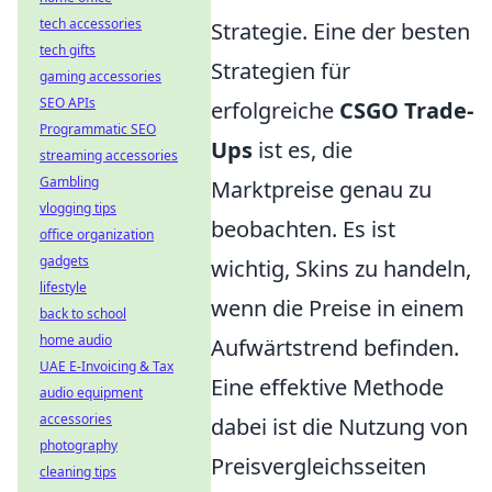
tech accessories
Strategie. Eine der besten
tech gifts
Strategien für
gaming accessories
SEO APIs
erfolgreiche
CSGO Trade-
Programmatic SEO
Ups
ist es, die
streaming accessories
Gambling
Marktpreise genau zu
vlogging tips
beobachten. Es ist
office organization
gadgets
wichtig, Skins zu handeln,
lifestyle
wenn die Preise in einem
back to school
home audio
Aufwärtstrend befinden.
UAE E-Invoicing & Tax
Eine effektive Methode
audio equipment
accessories
dabei ist die Nutzung von
photography
Preisvergleichsseiten
cleaning tips