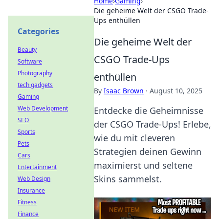
Home
›
Gaming
›
Die geheime Welt der CSGO Trade-
Ups enthüllen
Categories
Die geheime Welt der
Beauty
CSGO Trade-Ups
Software
Photography
enthüllen
tech gadgets
By
Isaac Brown
·
August 10, 2025
Gaming
Web Development
Entdecke die Geheimnisse
SEO
der CSGO Trade-Ups! Erlebe,
Sports
wie du mit cleveren
Pets
Strategien deinen Gewinn
Cars
maximierst und seltene
Entertainment
Skins sammelst.
Web Design
Insurance
Fitness
Finance