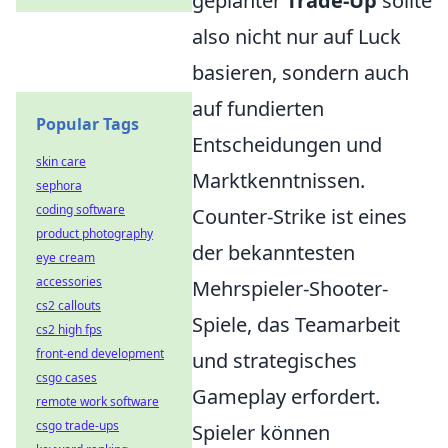
geplanter
Trade-Up
sollte
also nicht nur auf Luck
basieren, sondern auch
auf fundierten
Popular Tags
Entscheidungen und
skin care
Marktkenntnissen.
sephora
coding software
Counter-Strike ist eines
product photography
der bekanntesten
eye cream
accessories
Mehrspieler-Shooter-
cs2 callouts
Spiele, das Teamarbeit
cs2 high fps
front-end development
und strategisches
csgo cases
Gameplay erfordert.
remote work software
csgo trade-ups
Spieler können