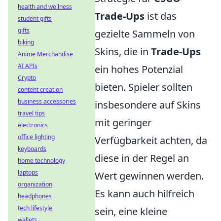
health and wellness
Trade-Ups
ist das
student gifts
gifts
gezielte Sammeln von
biking
Skins, die in
Trade-Ups
Anime Merchandise
AI APIs
ein hohes Potenzial
Crypto
bieten. Spieler sollten
content creation
business accessories
insbesondere auf Skins
travel tips
mit geringer
electronics
office lighting
Verfügbarkeit achten, da
keyboards
diese in der Regel an
home technology
laptops
Wert gewinnen werden.
organization
Es kann auch hilfreich
headphones
tech lifestyle
sein, eine kleine
wallets