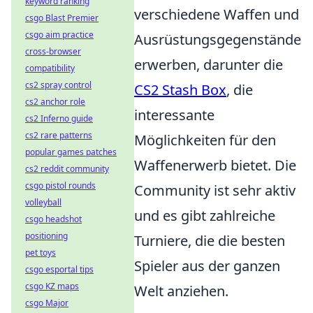
keyword ranking
verschiedene Waffen und
csgo Blast Premier
csgo aim practice
Ausrüstungsgegenstände
cross-browser
erwerben, darunter die
compatibility
cs2 spray control
CS2 Stash Box
, die
cs2 anchor role
interessante
cs2 Inferno guide
cs2 rare patterns
Möglichkeiten für den
popular games patches
Waffenerwerb bietet. Die
cs2 reddit community
csgo pistol rounds
Community ist sehr aktiv
volleyball
und es gibt zahlreiche
csgo headshot
positioning
Turniere, die die besten
pet toys
Spieler aus der ganzen
csgo esportal tips
csgo KZ maps
Welt anziehen.
csgo Major