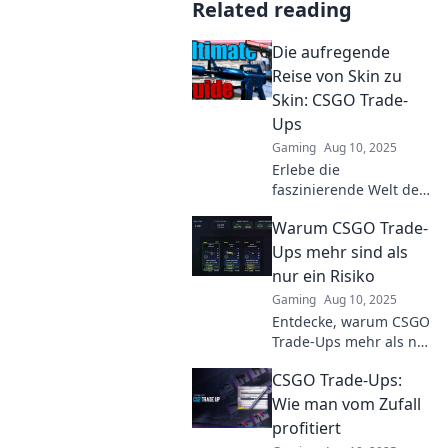
Related reading
Die aufregende
Reise von Skin zu
Skin: CSGO Trade-
Ups
Gaming
Aug 10, 2025
Erlebe die
faszinierende Welt der
CSGO Trade-Ups!
Warum CSGO Trade-
Entdecke Strategien
und Tipps für lukrative
Ups mehr sind als
Skin-Transaktionen und
nur ein Risiko
maximier deinen
Gaming
Aug 10, 2025
Gewinn!
Entdecke, warum CSGO
Trade-Ups mehr als nur
ein Risiko sind und wie
CSGO Trade-Ups:
du echte Gewinne
erzielen kannst! Lass
Wie man vom Zufall
dir diese Geheimnisse
profitiert
nicht entgehen!