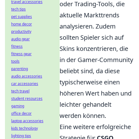
travel accessories
oder Trading-Tools, die
tech tips
aktuelle Markttrends
pet supplies
home decor
analysieren. Zudem
productivity
sollten Spieler sich auf
audio gear
fitness
Skins konzentrieren, die
fitness gear
in der Gamer-Community
tools
parenting
beliebt sind, da diese
audio accessories
typischerweise einen
car accessories
tech travel
höheren Wert haben und
student resources
leichter gehandelt
gaming
office decor
werden können.
laptop accessories
Eine weitere erfolgreiche
kids technology
lighting tips
Strategie für
CSGO