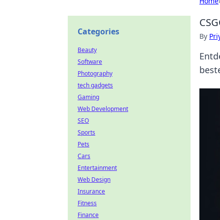
Home
CSGO
Categories
By
Pri
Beauty
Entd
Software
best
Photography
tech gadgets
Gaming
Web Development
SEO
Sports
Pets
Cars
Entertainment
Web Design
Insurance
Fitness
Finance