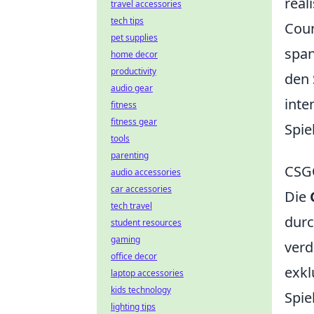
real
travel accessories
tech tips
Coun
pet supplies
span
home decor
productivity
den 
audio gear
inte
fitness
fitness gear
Spie
tools
parenting
CSGO
audio accessories
car accessories
Die
tech travel
durc
student resources
gaming
verd
office decor
exkl
laptop accessories
kids technology
Spie
lighting tips