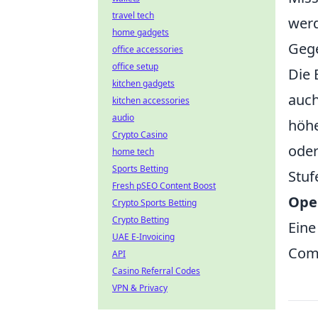
travel tech
werd
home gadgets
Gege
office accessories
office setup
Die 
kitchen gadgets
auc
kitchen accessories
audio
höhe
Crypto Casino
oder
home tech
Sports Betting
Stuf
Fresh pSEO Content Boost
Ope
Crypto Sports Betting
Crypto Betting
Eine
UAE E-Invoicing
Comm
API
Casino Referral Codes
VPN & Privacy