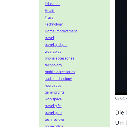
Education
Health
Travel
Technology
Home Improvement
travel
travel gadgets
wearables
phone accessories
technology
mobile accessories
audio technology
health tips
gaming gifts
CS:GO -
workspace
travel gifts
Die 
travel gear
tech reviews
Um 
home office