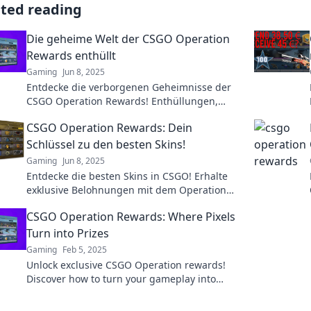
ated reading
Die geheime Welt der CSGO Operation
Rewards enthüllt
Gaming
Jun 8, 2025
Entdecke die verborgenen Geheimnisse der
CSGO Operation Rewards! Enthüllungen,
Strategien und Tipps, die du nicht verpassen
CSGO Operation Rewards: Dein
darfst!
Schlüssel zu den besten Skins!
Gaming
Jun 8, 2025
Entdecke die besten Skins in CSGO! Erhalte
exklusive Belohnungen mit dem Operation
Schlüssel und stehe im Rampenlicht der
CSGO Operation Rewards: Where Pixels
Community!
Turn into Prizes
Gaming
Feb 5, 2025
Unlock exclusive CSGO Operation rewards!
Discover how to turn your gameplay into
amazing prizes and elevate your gaming
experience!