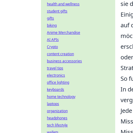
sie 
health and wellness
student gifts
Eini
gifts
auf 
biking
Anime Merchandise
möch
AI APIs
ersc
Crypto
content creation
oder
business accessories
Stra
travel tips
electronics
So f
office lighting
In 
keyboards
home technology
verg
laptops
Jede
organization
headphones
Miss
tech lifestyle
Miss
wallets