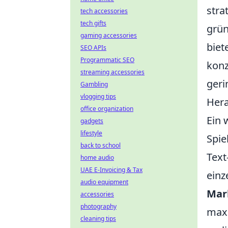
stra
tech accessories
tech gifts
grün
gaming accessories
biet
SEO APIs
Programmatic SEO
konz
streaming accessories
geri
Gambling
vlogging tips
Hera
office organization
Ein 
gadgets
lifestyle
Spie
back to school
Text
home audio
UAE E-Invoicing & Tax
einz
audio equipment
Mar
accessories
photography
maxi
cleaning tips