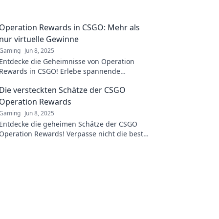
Operation Rewards in CSGO: Mehr als
nur virtuelle Gewinne
Gaming
Jun 8, 2025
Entdecke die Geheimnisse von Operation
Rewards in CSGO! Erlebe spannende
Herausforderungen und echte Belohnungen –
Die versteckten Schätze der CSGO
mehr als nur virtuelle Gewinne!
Operation Rewards
Gaming
Jun 8, 2025
Entdecke die geheimen Schätze der CSGO
Operation Rewards! Verpasse nicht die besten
Tipps, um deinen Loot zu maximieren.