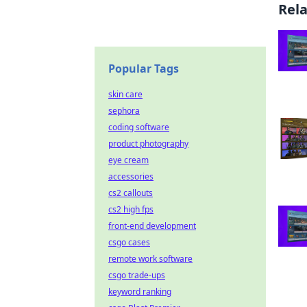
Rel
Popular Tags
skin care
sephora
coding software
product photography
eye cream
accessories
cs2 callouts
cs2 high fps
front-end development
csgo cases
remote work software
csgo trade-ups
keyword ranking